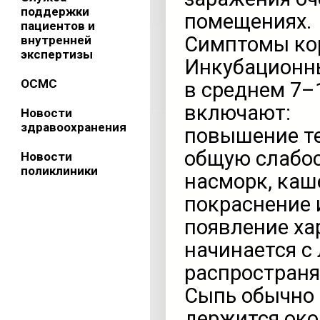
поддержки
помещениях.
пациентов и
Симптомы ко
внутренней
экспертизы
Инкубационны
ОСМС
в среднем 7–
включают:
Новости
здравоохранения
повышение те
общую слабос
Новости
поликлиники
насморк, каш
покраснение 
появление ха
начинается с
распространяе
Сыпь обычно 
держится око