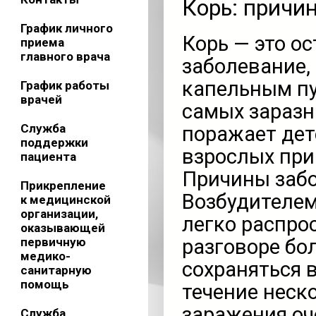
Корь: причи
График личного
Корь — это о
приема
главного врача
заболевание,
капельным пу
График работы
врачей
самых заразн
Служба
поражает дет
поддержки
взрослых при
пациента
Причины заб
Прикрепление
Возбудителем
к медицинской
организации,
легко распро
оказывающей
первичную
разговоре бо
медико-
сохраняться в
санитарную
помощь
течение неско
заражения оч
Служба