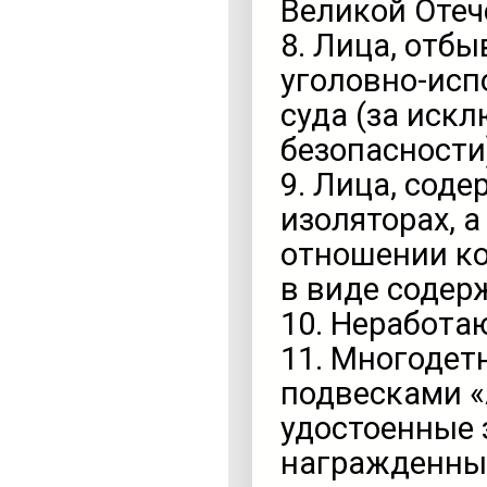
Великой Отеч
8. Лица, отб
уголовно-исп
суда (за иск
безопасности
9. Лица, сод
изоляторах, 
отношении ко
в виде содер
10. Неработа
11. Многодет
подвесками «А
удостоенные 
награжденные 