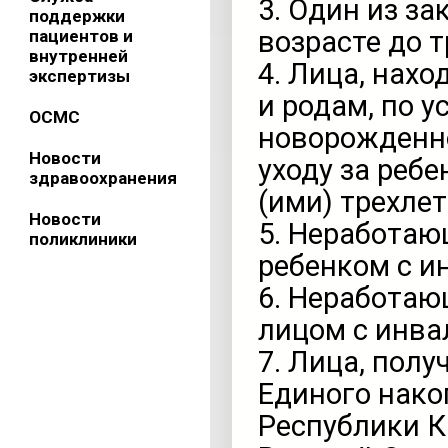
3. Один из з
поддержки
возрасте до 
пациентов и
внутренней
4. Лица, нах
экспертизы
и родам, по 
ОСМС
новорожденно
Новости
уходу за реб
здравоохранения
(ими) трехлет
Новости
5. Неработаю
поликлиники
ребенком с и
6. Неработаю
лицом с инва
7. Лица, пол
Единого нако
Республики К