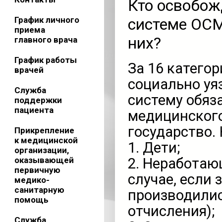
Кто освобож
График личного
системе ОСМ
приема
них?
главного врача
График работы
За 16 катего
врачей
социально уя
Служба
систему обяз
поддержки
пациента
медицинского
государство. 
Прикрепление
к медицинской
1. Дети;
организации,
оказывающей
2. Неработа
первичную
случае, если 
медико-
санитарную
производилис
помощь
отчисления);
Служба