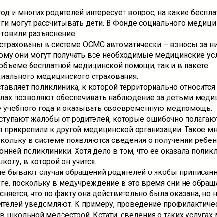
од и многих родителей интересует вопрос, на какие беспл
ги могут рассчитывать дети. В Фонде социального медици
отовили разъяснение.
страхованы в системе ОСМС автоматически – взносы за ни
тому они могут получать все необходимые медицинские усл
объеме бесплатной медицинской помощи, так и в пакете
циального медицинского страхования.
тавляет поликлиника, к которой территориально относится
лах позволяют обеспечивать наблюдение за детьми меди
е учебного года и оказывать своевременную медпомощь.
ступают жалобы от родителей, которые ошибочно полагают,
я прикрепили к другой медицинской организации. Такое мн
скольку в системе появляются сведения о получении ребе
онней поликлиники. Хотя дело в том, что ее оказала поликл
олу, в которой он учится.
не бывают случаи обращений родителей о якобы приписан
ге, поскольку в медучреждение в это время они не обращ
няется, что по факту она действительно была оказана, но 
ителей уведомляют. К примеру, проведение профилактиче
 школьной медсестрой. Кстати, сведения о таких услугах 