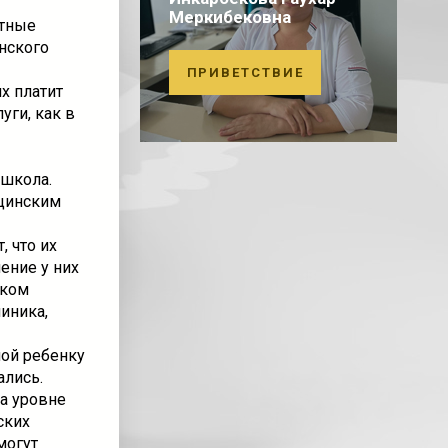
Меркибековна
атные
нского
ПРИВЕТСТВИЕ
х платит
уги, как в
 школа.
цинским
 что их
ение у них
нком
иника,
ной ребенку
ались.
на уровне
ских
могут