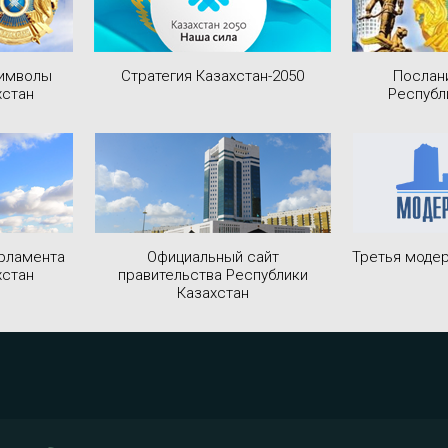
символы
Стратегия Казахстан-2050
Послан
хстан
Республ
рламента
Официальный сайт
Третья модер
хстан
правительства Республики
Казахстан