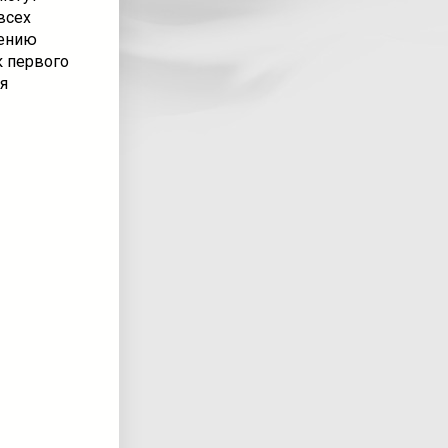
всех
жению
к первого
я