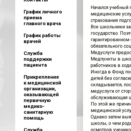
Начался учебный г
График личного
медицинские услу
приема
страхования подг
главного врача
Все школьники за
государство. Поэ
График работы
гарантированном 
врачей
обязательного со
Медуслуги предос
Служба
поддержки
Медпункты в шко
пациента
работников в ход
Иногда в Фонд по
Прикрепление
детей без согласи
к медицинской
складывается, по
организации,
медуслуги от стор
оказывающей
обслуживающая шк
первичную
По этой же причи
медико-
медицинской услу
санитарную
Однако затем выяс
помощь
школы, о чем род
Служба
осмотров учеников