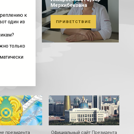
Меркибековна
икреплению к
вот один из
ПРИВЕТСТВИЕ
никам?
жно только
оматически
ие президента
Официальный сайт Президента