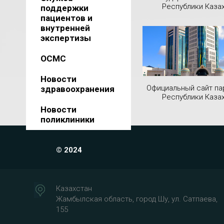
Республики Каза
поддержки
пациентов и
внутренней
экспертизы
ОСМС
Новости
Официальный сайт па
здравоохранения
Республики Каза
Новости
поликлиники
© 2024
Казахстан
Жамбылская область, город Шу, ул. Сатпаева,
155