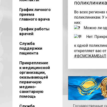
поликлиник
График личного
Во всех регионах 
приема
поликлиникам. У н
главного врача
них:
Можно ли од
График работы
врачей
Нет. Прикр
Служба
к одной поликлин
поддержки
открепляет вас от
пациента
#ФСМСЖАМБЫЛ
Прикрепление
к медицинской
организации,
оказывающей
первичную
медико-
санитарную
помощь
Служба
Государственные 