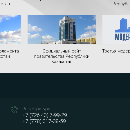
хстан
Республ
рламента
Официальный сайт
Третья модер
хстан
правительства Республики
Казахстан
Регистратура:
+7 (726 43) 7-99-29
+7 (778) 017-38-59