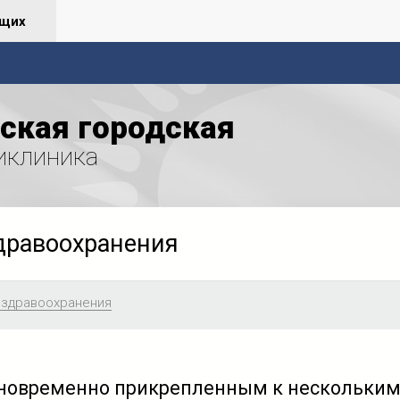
ящих
ская городская
иклиника
дравоохранения
 здравоохранения
новременно прикрепленным к нескольки