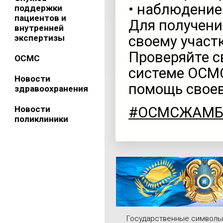
• наблюдение
поддержки
пациентов и
Для получени
внутренней
экспертизы
своему участ
Проверяйте с
ОСМС
системе ОСМ
Новости
помощь свое
здравоохранения
Новости
#ОСМСЖАМ
поликлиники
Государственные символы