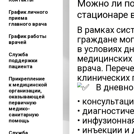
Можно ли по
График личного
стационаре 
приема
главного врача
В рамках си
График работы
граждане мог
врачей
в условиях д
Служба
медицинских 
поддержки
врача. Перече
пациента
клинических 
Прикрепление
к медицинской
В дневно
организации,
оказывающей
• консультац
первичную
медико-
• диагностич
санитарную
• инфузионна
помощь
• инъекции и
Служба