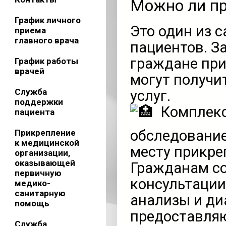
Можно ли пр
График личного
Это один из 
приема
главного врача
пациентов. З
граждане при
График работы
врачей
могут получи
Служба
услуг.
поддержки
Комплекс
пациента
обследование
Прикрепление
к медицинской
месту прикре
организации,
оказывающей
Гражданам со
первичную
консультации
медико-
санитарную
анализы и ди
помощь
предоставляю
Служба