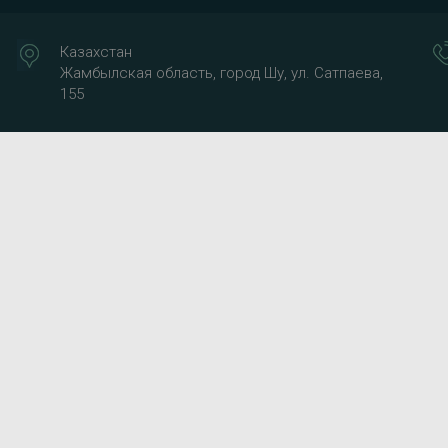
Казахстан
Жамбылская область, город Шу, ул. Сатпаева,
155