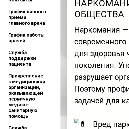
НАРКОМАНИ
График личного
ОБЩЕСТВА
приема
главного врача
Наркомания — 
График работы
современного 
врачей
для здоровья 
Служба
поддержки
поколения. Уп
пациента
разрушает орг
Прикрепление
к медицинской
организации,
Поэтому проф
оказывающей
первичную
задачей для к
медико-
санитарную
помощь
Вред нарк
Служба