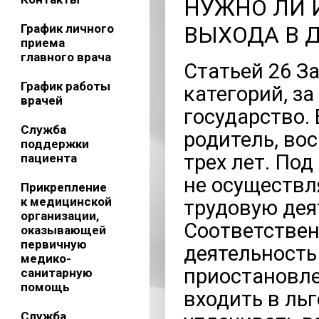
НУЖНО ЛИ 
График личного
ВЫХОДА В 
приема
главного врача
Статьей 26 З
График работы
категорий, з
врачей
государство.
Служба
родитель, во
поддержки
трех лет. По
пациента
не осуществ
Прикрепление
к медицинской
трудовую дея
организации,
Соответствен
оказывающей
первичную
деятельность
медико-
приостановле
санитарную
помощь
входить в ль
Служба