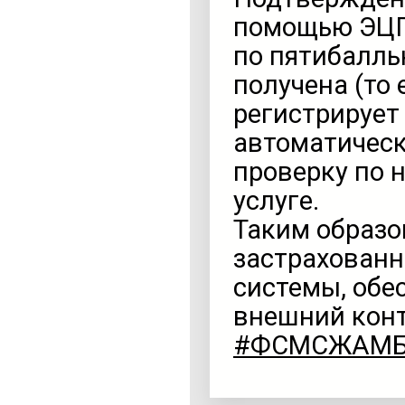
помощью ЭЦП
по пятибалль
получена (то 
регистрирует 
автоматичес
проверку по
услуге.
Таким образо
застрахованн
системы, обе
внешний конт
#ФСМСЖАМ