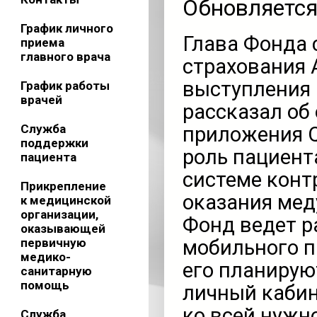
Обновляетс
График личного
Глава Фонда 
приема
главного врача
страхования 
выступления 
График работы
врачей
рассказал об
Служба
приложения Q
поддержки
роль пациент
пациента
системе конт
Прикрепление
оказания мед
к медицинской
организации,
Фонд ведет р
оказывающей
первичную
мобильного п
медико-
его планирую
санитарную
помощь
личный кабин
ко всей нужн
Служба