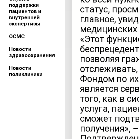
поддержки
статус, прос
пациентов и
главное, уви
внутренней
экспертизы
медицинских 
ОСМС
«Этот функци
беспрецедент
Новости
здравоохранения
позволяя гра
отслеживать,
Новости
поликлиники
Фондом по их
является сер
того, как в с
услуга, паци
сможет подтв
получения», 
Подтверждени