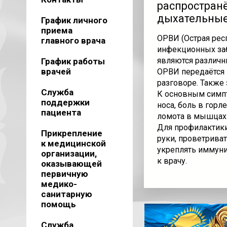
распростран
дыхательные
График личного
приема
ОРВИ (Острая рес
главного врача
инфекционных за
являются различны
График работы
врачей
ОРВИ передаётся 
разговоре. Также
Служба
К основным симпт
поддержки
носа, боль в горл
пациента
ломота в мышцах 
Для профилактики
Прикрепление
руки, проветрива
к медицинской
укреплять иммуни
организации,
к врачу.
оказывающей
первичную
медико-
санитарную
помощь
Служба