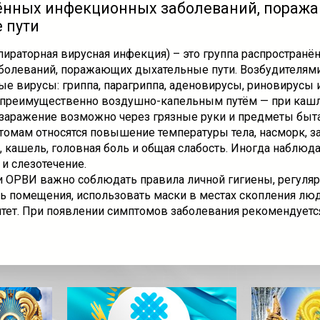
ённых инфекционных заболеваний, пораж
 пути
пираторная вирусная инфекция) – это группа распространё
болеваний, поражающих дыхательные пути. Возбудителям
е вирусы: гриппа, парагриппа, аденовирусы, риновирусы и
преимущественно воздушно-капельным путём — при кашле
 заражение возможно через грязные руки и предметы быта
омам относятся повышение температуры тела, насморк, з
е, кашель, головная боль и общая слабость. Иногда наблюд
и слезотечение.
 ОРВИ важно соблюдать правила личной гигиены, регуля
ть помещения, использовать маски в местах скопления лю
тет. При появлении симптомов заболевания рекомендуетс