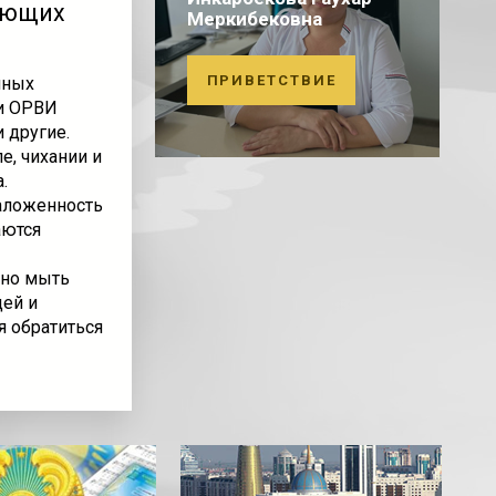
ающих
Меркибековна
ПРИВЕТСТВИЕ
нных
и ОРВИ
 другие.
, чихании и
.
аложенность
аются
рно мыть
дей и
я обратиться