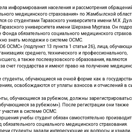
ела информирования населения и рассмотрения обращени
ьного медицинского страхования» по Жамбылской област
ся со студентами Таразского университета имени М.Х. Дул
аразского университета имени Шерхана Муртаза. Он подр
те Фонда обязательного социального медицинского страхов
ажно знать молодежи о системе ОСМС.
Об ОСМС» (подпункт 13 пункта 1 статьи 26), лица, обучающ
ганизациях среднего, технического и профессионального,
ысшего, а также послевузовского образования, являются
за счет государства и имеют право на получение медицинс
студенты, обучающиеся на очной форме как в государстве
ениях, освобождаются от уплаты взносов и отчислений в с
енты, обучающиеся за рубежом, должны зарегистрироваться
 обучающиеся за рубежом»). После регистрации они также
 участия в системе ОСМС.
ершения учебы студент обязан самостоятельно производит
д обязательного социального медицинского страхования.
речи студенты задали интересующие их вопросы и узнали,