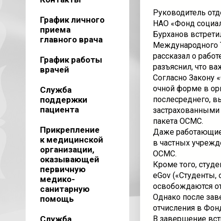
Руководитель отд
График личного
НАО «Фонд социал
приема
Бурханов встретил
главного врача
Международного Т
рассказал о рабо
График работы
разъяснил, что в
врачей
Согласно Закону «
очной форме в ор
Служба
поддержки
послесреднего, в
пациента
застрахованными 
пакета ОСМС.
Прикрепление
Даже работающие 
к медицинской
в частных учрежд
организации,
ОСМС.
оказывающей
Кроме того, студ
первичную
eGov («Студенты,
медико-
освобождаются от
санитарную
Однако после зав
помощь
отчисления в Фон
Служба
В завершение вст