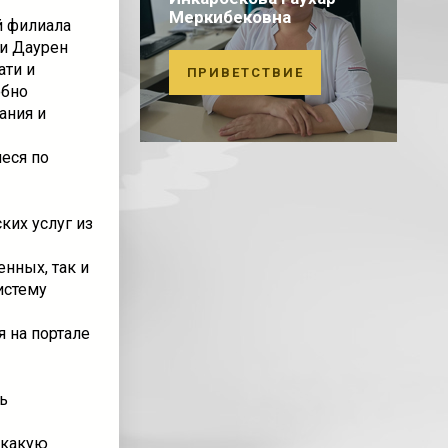
Меркибековна
й филиала
и Даурен
ати и
ПРИВЕТСТВИЕ
обно
ания и
иеся по
ких услуг из
нных, так и
истему
 на портале
ь
 какую