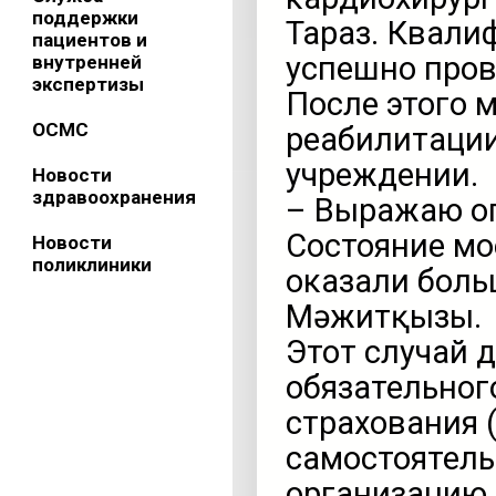
поддержки
Тараз. Квали
пациентов и
успешно пров
внутренней
экспертизы
После этого 
ОСМС
реабилитации
учреждении.
Новости
здравоохранения
– Выражаю ог
Состояние мо
Новости
поликлиники
оказали боль
Мәжитқызы.
Этот случай 
обязательног
страхования 
самостоятел
организацию 