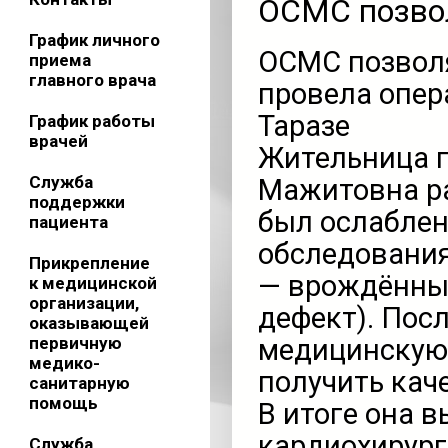
ОСМС позво
График личного
ОСМС позвол
приема
главного врача
провела опер
Таразе
График работы
врачей
Жительница г
Служба
Мажитовна ра
поддержки
был ослаблен
пациента
обследования
Прикрепление
— врождённый
к медицинской
организации,
дефект). Посл
оказывающей
первичную
медицинскую 
медико-
получить кач
санитарную
помощь
В итоге она 
кардиохирург
Служба