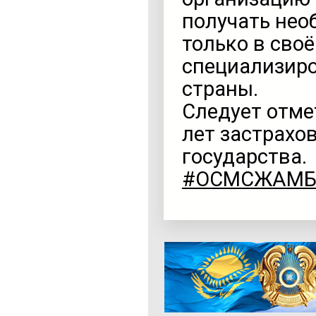
получать не
только в своё
специализиро
страны.
Следует отмет
лет застрахо
государства.
#ОСМСЖАМ