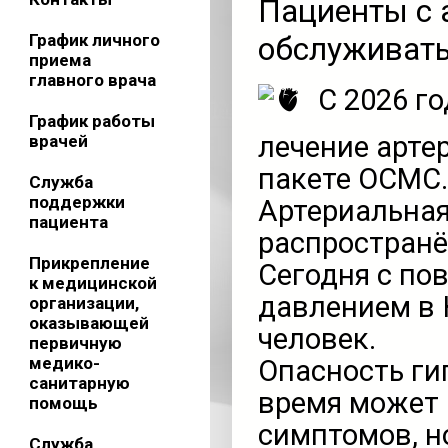
Пациенты с 
График личного
обслуживат
приема
главного врача
С 2026 г
График работы
лечение арте
врачей
пакете ОСМС.
Служба
поддержки
Артериальная
пациента
распространё
Прикрепление
Сегодня с п
к медицинской
давлением в 
организации,
оказывающей
человек.
первичную
медико-
Опасность гип
санитарную
время может 
помощь
симптомов, н
Служба