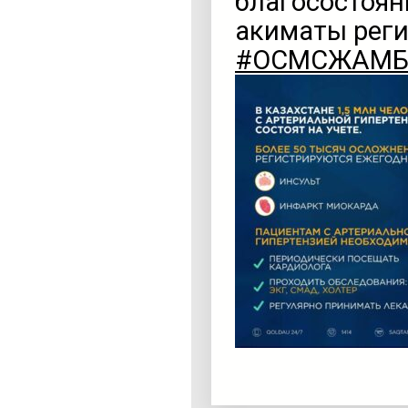
благосостоян
акиматы реги
#ОСМСЖАМ