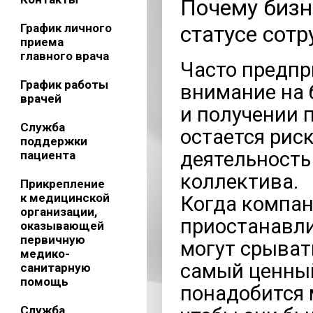
Почему бизн
График личного
статусе сот
приема
главного врача
Часто предпр
График работы
внимание на 
врачей
и получении 
Служба
остается рис
поддержки
деятельность
пациента
коллектива.
Прикрепление
к медицинской
Когда компан
организации,
приостанавли
оказывающей
первичную
могут срыват
медико-
самый ценный
санитарную
помощь
понадобится 
Служба