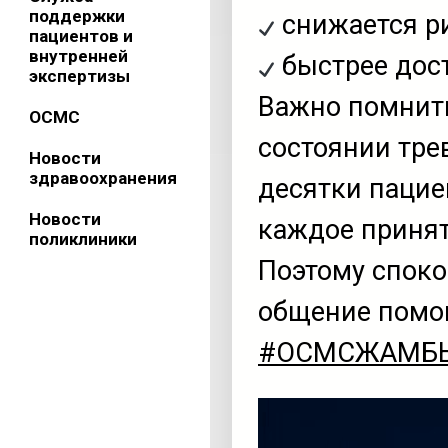
поддержки
снижается р
пациентов и
внутренней
быстрее дост
экспертизы
Важно помнить
ОСМС
состоянии тре
Новости
здравоохранения
десятки пацие
Новости
каждое принят
поликлиники
Поэтому споко
общение помо
#ОСМСЖАМБ
Видеоплеер