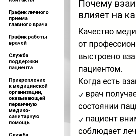
Почему взаи
График личного
влияет на к
приема
главного врача
Качество меди
График работы
от профессиона
врачей
выстроено вз
Служба
поддержки
пациентом.
пациента
Когда есть вз
Прикрепление
к медицинской
организации,
врач получа
оказывающей
первичную
состоянии пац
медико-
санитарную
пациент вни
помощь
соблюдает ле
Служба