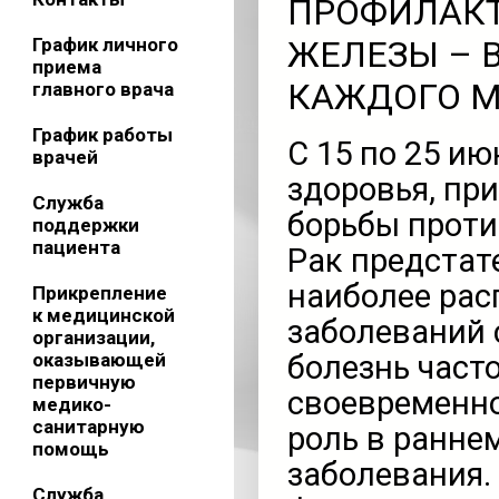
ПРОФИЛАКТ
График личного
ЖЕЛЕЗЫ – 
приема
КАЖДОГО 
главного врача
График работы
С 15 по 25 и
врачей
здоровья, пр
Служба
борьбы проти
поддержки
пациента
Рак предстат
наиболее рас
Прикрепление
к медицинской
заболеваний 
организации,
оказывающей
болезнь част
первичную
своевременно
медико-
санитарную
роль в ранне
помощь
заболевания.
Служба