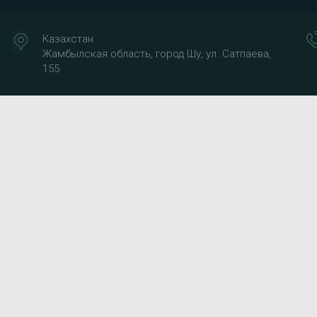
Казахстан
Жамбылская область, город Шу, ул. Сатпаева,
155