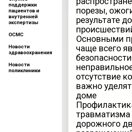
распространё
поддержки
порезы, ожог
пациентов и
внутренней
результате д
экспертизы
происшестви
ОСМС
Основными п
чаще всего я
Новости
здравоохранения
безопасности
Новости
неправильное
поликлиники
отсутствие к
важно уделят
доме
Профилактика
травматизма
дорожного дв