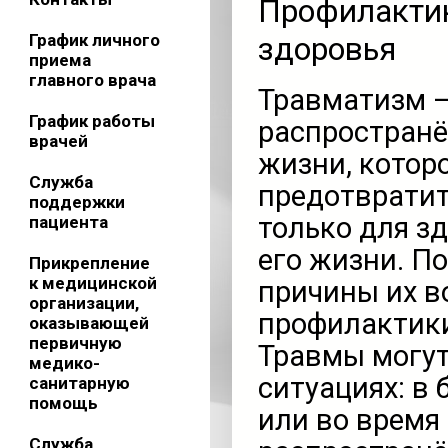
Профилактик
График личного
здоровья
приема
главного врача
Травматизм –
График работы
распространё
врачей
жизни, котор
Служба
предотвратит
поддержки
только для зд
пациента
его жизни. П
Прикрепление
к медицинской
причины их в
организации,
профилактик
оказывающей
первичную
Травмы могут
медико-
ситуациях: в 
санитарную
помощь
или во время
Служба