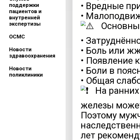
• Вредные пр
поддержки
пациентов и
• Малоподвиж
внутренней
экспертизы
Основны
ОСМС
• Затруднённ
• Боль или ж
Новости
здравоохранения
• Появление к
Новости
• Боли в пояс
поликлиники
• Общая слабо
На ранних
железы может
Поэтому мужч
наследственн
лет рекоменд