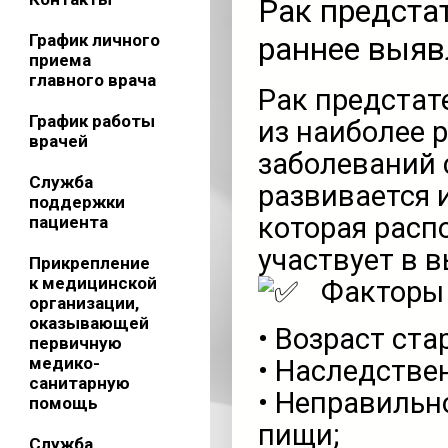
Рак предста
График личного
раннее выяв
приема
главного врача
Рак предстат
График работы
из наиболее 
врачей
заболеваний 
Служба
развивается 
поддержки
которая расп
пациента
участвует в 
Прикрепление
к медицинской
Факторы 
организации,
оказывающей
• Возраст ста
первичную
медико-
• Наследстве
санитарную
• Неправильн
помощь
пищи;
Служба