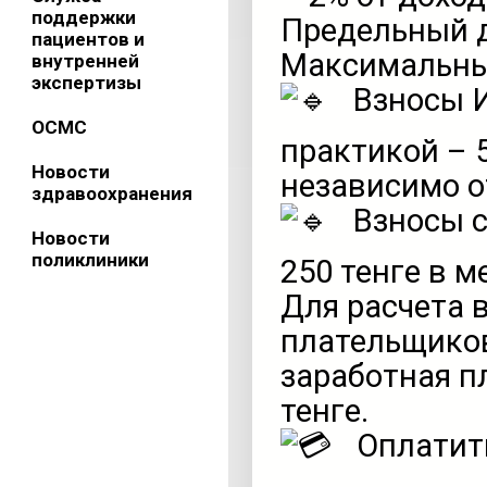
поддержки
Предельный д
пациентов и
Максимальный
внутренней
экспертизы
Взносы И
ОСМС
практикой – 5
Новости
независимо о
здравоохранения
Взносы с
Новости
поликлиники
250 тенге в м
Для расчета 
плательщико
заработная пл
тенге.
Оплатит