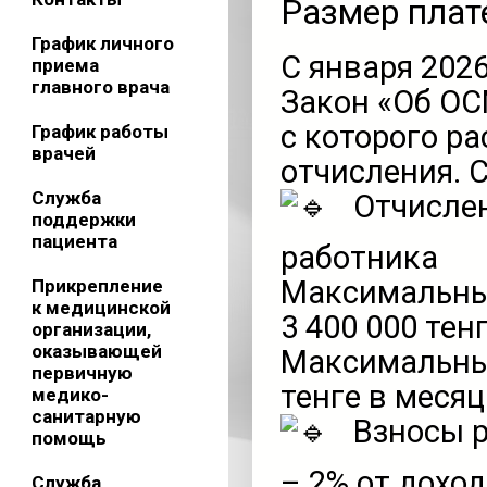
Размер плат
График личного
С января 2026
приема
главного врача
Закон «Об ОС
с которого р
График работы
врачей
отчисления. 
Служба
Отчислен
поддержки
пациента
работника
Максимальный
Прикрепление
к медицинской
3 400 000 тенг
организации,
оказывающей
Максимальный
первичную
тенге в месяц
медико-
санитарную
Взносы р
помощь
– 2% от дохо
Служба