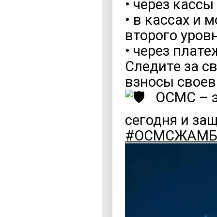
• через кассы
• в кассах и
второго уров
• через плат
Следите за с
взносы своев
ОСМС – э
сегодня и за
#ОСМСЖАМ
Видеоплеер