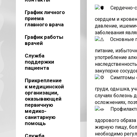
Сердечно-со
График личного
приема
сердцем и кровен
главного врача
давление, ишемиче
заболевания явля
График работы
Основные п
врачей
питание, избыточ
Служба
употребление алк
поддержки
наследственность
пациента
закупорке сосудо
Симптомы с
Прикрепление
к медицинской
груди, одышка, у
организации,
случаях болезнь 
оказывающей
осложнениях, поэ
первичную
Профилакти
медико-
санитарную
здорового образа
помощь
жирную пищу, боль
необходимо регул
Служба