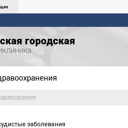
ящих
ская городская
иклиника
дравоохранения
 здравоохранения
судистые заболевания