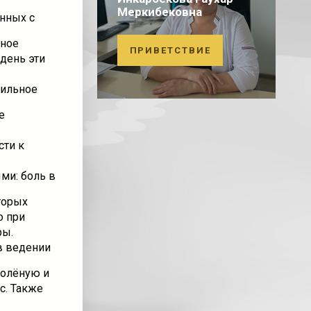
Меркибековна
анных с
ьное
ПРИВЕТСТВИЕ
день эти
вильное
е
сти к
ми: боль в
торых
о при
ры.
в ведении
солёную и
с. Также