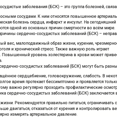
судистые заболевания (БСК) – это группа болезней, связ
осными сосудами. К ним относятся повышенное артериал
ская болезнь сердца, инфаркт и инсульт. На сегодняшний 
ются одной из основных причин смертности во всём мире.
ричины сердечно-сосудистых заболеваний (БСК) – непра
ный вес, малоподвижный образ жизни, курение, чрезмерно
оголя и хронический стресс. Также важную роль играет
. Повышенный уровень холестерина в крови может приве
в.
ердечно-сосудистых заболеваний (БСК) могут быть разны
чащённое сердцебиение, головокружение, слабость. В неко
долгое время протекает бессимптомно и проявляется тольк
тому важно регулярно проходить профилактические осмот
ка сердечно-сосудистых заболеваний (БСК) заключается 
 жизни. Рекомендуется правильно питаться, ограничивать 
ше двигаться, отказаться от курения и контролировать ве
ярно измерять артериальное давление.