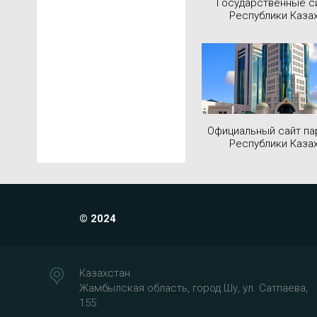
Государственные 
Республики Каза
Официальный сайт па
Республики Каза
© 2024
Казахстан
Жамбылская область, город Шу, ул. Сатпаева,
155