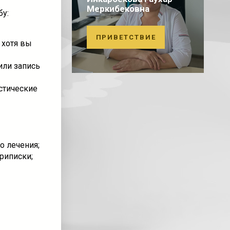
Меркибековна
у:
ПРИВЕТСТВИЕ
 хотя вы
или запись
стические
о лечения;
риписки;