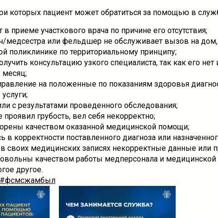
ри которых пациент может обратиться за помощью в служб
в приеме участкового врача по причине его отсутствия;
ч/медсестра или фельдшер не обслуживает вызов на дом,
ой поликлинике по территориальному принципу;
лучить консультацию узкого специалиста, так как его нет 
 месяц;
правление на положенные по показаниям здоровья диагно
услуги;
или с результатами проведенного обследования;
 проявил грубость, вел себя некорректно;
орены качеством оказанной медицинской помощи;
ь в корректности поставленного диагноза или назначенног
в своих медицинских записях некорректные данные или п
довольны качеством работы медперсонала и медицинской
гое другое.
#фсмсжамбыл