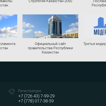
символы
Стратегия Казахстан-2050
Послан
хстан
Республ
рламента
Официальный сайт
Третья модер
хстан
правительства Республики
Казахстан
Регистратура:
+7 (726 43) 7-99-29
+7 (778) 017-38-59