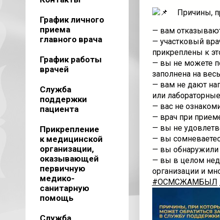
Причины, п
График личного
приема
— вам отказывают 
главного врача
— участковый вра
прикреплены к эт
График работы
— вы не можете по
врачей
заполнена на весь
— вам не дают на
Служба
или лабораторные 
поддержки
— вас не ознаком
пациента
— врач при приеме
— вы не удовлетв
Прикрепление
к медицинской
— вы сомневаетес
организации,
— вы обнаружили 
оказывающей
— вы в целом не
первичную
организации и мно
медико-
#ОСМСЖАМБЫЛ
санитарную
помощь
Служба