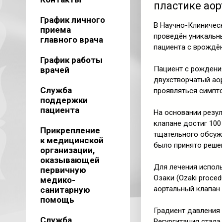
пластике аор
График личного
В Научно-Клиничес
приема
проведён уникальны
главного врача
пациента с врождё
График работы
Пациент с рождени
врачей
двухстворчатый ао
Служба
проявляться симпто
поддержки
пациента
На основании резул
клапане достиг 100
Прикрепление
тщательного обсуж
к медицинской
было принято решен
организации,
оказывающей
Для лечения испол
первичную
Озаки (Ozaki proce
медико-
аортальный клапан 
санитарную
помощь
Градиент давления 
Служба
Регургитация стала