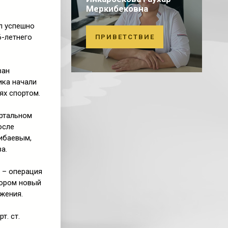
Меркибековна
л успешно
6-летнего
ПРИВЕТСТВИЕ
ван
ика начали
ях спортом.
ортальном
осле
ибаевым,
а.
 – операция
тором новый
жения.
т. ст.