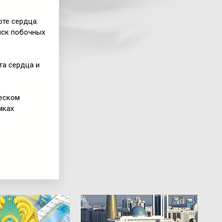
оте сердца.
иск побочных
та сердца и
ческом
мках