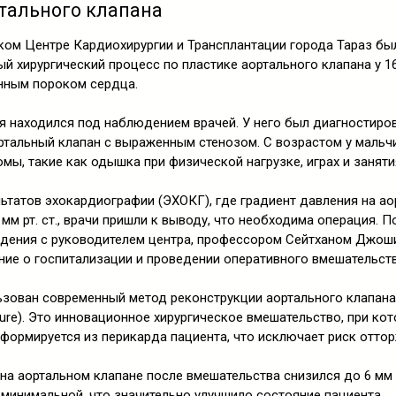
тального клапана
ком Центре Кардиохирургии и Трансплантации города Тараз бы
й хирургический процесс по пластике аортального клапана у 1
нным пороком сердца.
я находился под наблюдением врачей. У него был диагностиро
ртальный клапан с выраженным стенозом. С возрастом у мальч
мы, такие как одышка при физической нагрузке, играх и заняти
ьтатов эхокардиографии (ЭХОКГ), где градиент давления на а
 мм рт. ст., врачи пришли к выводу, что необходима операция. П
дения с руководителем центра, профессором Сейтханом Джош
ие о госпитализации и проведении оперативного вмешательств
ьзован современный метод реконструкции аортального клапана
dure). Это инновационное хирургическое вмешательство, при ко
формируется из перикарда пациента, что исключает риск оттор
на аортальном клапане после вмешательства снизился до 6 мм р
 минимальной, что значительно улучшило состояние пациента.