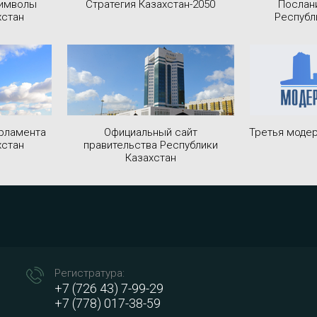
символы
Стратегия Казахстан-2050
Послан
хстан
Республ
рламента
Официальный сайт
Третья модер
хстан
правительства Республики
Казахстан
Регистратура:
+7 (726 43) 7-99-29
+7 (778) 017-38-59