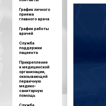
Видеоплеер
График личного
приема
главного врача
График работы
врачей
Служба
поддержки
пациента
Прикрепление
к медицинской
организации,
оказывающей
первичную
медико-
санитарную
помощь
Служба