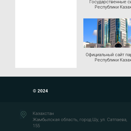
Государственные 
Республики Каза
Официальный сайт па
Республики Каза
© 2024
Казахстан
Жамбылская область, город Шу, ул. Сатпаева,
155