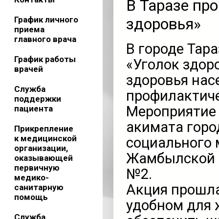
В Таразе пр
График личного
здоровья»
приема
главного врача
В городе Тар
График работы
«Уголок здор
врачей
здоровья нас
Служба
профилактич
поддержки
Мероприятие 
пациента
акимата горо
Прикрепление
к медицинской
социального 
организации,
Жамбылской о
оказывающей
первичную
№2.
медико-
Акция прошла
санитарную
помощь
удобном для 
Служба