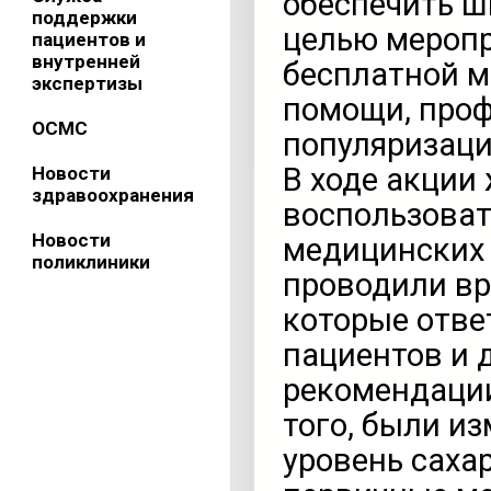
обеспечить ш
поддержки
целью меропр
пациентов и
внутренней
бесплатной м
экспертизы
помощи, проф
ОСМС
популяризаци
В ходе акции
Новости
здравоохранения
воспользова
Новости
медицинских 
поликлиники
проводили вр
которые отве
пациентов и 
рекомендации
того, были и
уровень саха