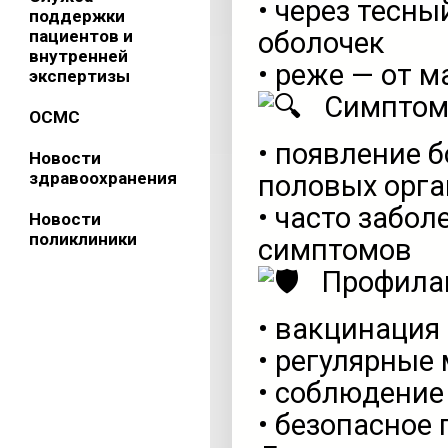
• через тесн
поддержки
пациентов и
оболочек
внутренней
• реже — от м
экспертизы
Симптом
ОСМС
• появление 
Новости
здравоохранения
половых орга
• часто забо
Новости
поликлиники
симптомов
Профилак
• вакцинация
• регулярные
• соблюдение
• безопасное