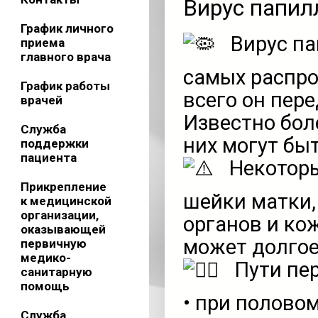
Вирус папил
График личного
Вирус па
приема
главного врача
самых распро
График работы
всего он пер
врачей
Известно бол
Служба
них могут бы
поддержки
пациента
Некоторы
Прикрепление
шейки матки,
к медицинской
организации,
органов и ко
оказывающей
может долгое
первичную
медико-
Пути пер
санитарную
помощь
• при полово
Служба