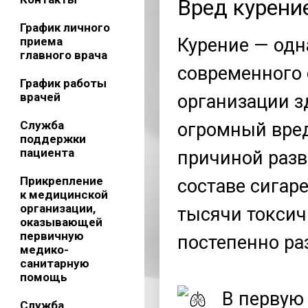
Вред курени
График личного
приема
Курение — одн
главного врача
современного
График работы
врачей
организации з
Служба
огромный вред
поддержки
пациента
причиной разв
Прикрепление
составе сигар
к медицинской
организации,
тысячи токсич
оказывающей
первичную
постепенно ра
медико-
санитарную
помощь
В первую 
Служба