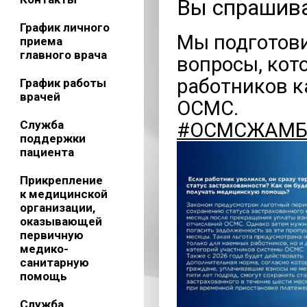
Вы спрашива
График личного
Мы подготови
приема
главного врача
вопросы, кот
работников к
График работы
врачей
ОСМС.
Служба
#ОСМСЖАМ
поддержки
пациента
Прикрепление
к медицинской
организации,
оказывающей
первичную
медико-
санитарную
помощь
Служба