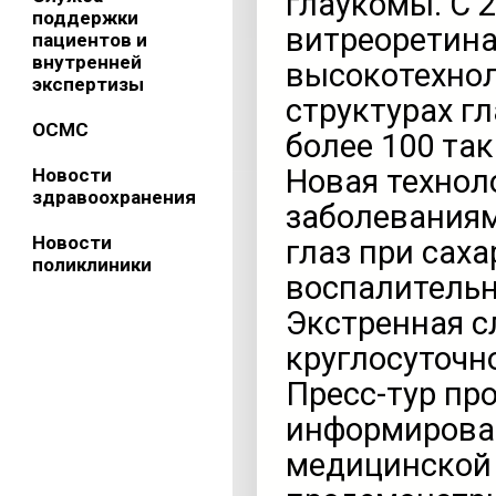
глаукомы. С 
поддержки
витреоретина
пациентов и
внутренней
высокотехнол
экспертизы
структурах гл
ОСМС
более 100 так
Новая технол
Новости
здравоохранения
заболеваниям
Новости
глаз при сах
поликлиники
воспалитель
Экстренная с
круглосуточн
Пресс-тур про
информироват
медицинской