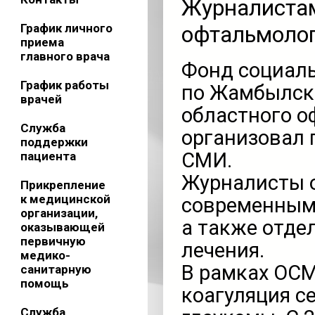
Журналистам
График личного
офтальмоло
приема
главного врача
Фонд социаль
График работы
по Жамбылск
врачей
областного о
Служба
организовал 
поддержки
СМИ.
пациента
Журналисты о
Прикрепление
к медицинской
современным
организации,
а также отде
оказывающей
первичную
лечения.
медико-
В рамках ОСМ
санитарную
помощь
коагуляция с
Служба