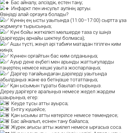
Бас айналу, әлсіздік, естен тану;
Инфаркт пен инсульт қаупінің артуы.
Өзіңізді қалай қорғауға болады?
Күннің ең ыстық уақытында (11:00–17:00) сыртта ұзақ
жүрмеуге тырысыңыз;
Күні бойы жеткілікті мөлшерде таза су ішіңіз
(дәрігердің арнайы шектеуі болмаса);
Ашық түсті, жеңіл әрі табиғи матадан тігілген киім
киіңіз;
Күннен қорғайтын бас киім қолданыңыз;
Ауыр дене еңбегі мен қарқынды жаттығуларды
таңертең немесе кешкі уақытқа жоспарлаңыз;
Дәрігер тағайындаған дәрілерді уақытында
қабылдаңыз және өз бетіңізше тоқтатпаңыз;
Қан қысымын тұрақты бақылап отырыңыз.
Дереу дәрігерге қаралыңыз немесе жедел жәрдем
шақырыңыз, егер:
Кеуде тұсы қатты ауырса;
Ентігу күшейсе;
Қан қысымы қатты көтерілсе немесе төмендесе;
Бас айналып, есінен тану байқалса;
Жүрек қағысы қатты жиілеп немесе ырғақсыз соқса.