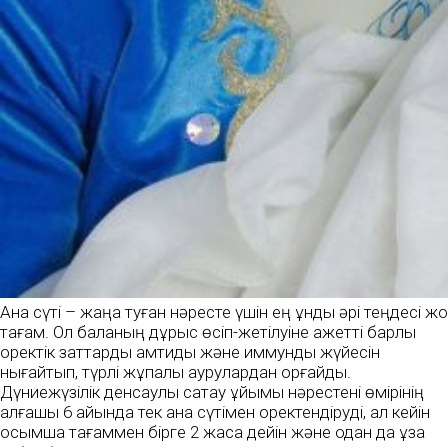
Ана сүті – жаңа туған нәресте үшін ең құнды әрі теңдесі жоқ
тағам. Ол баланың дұрыс өсіп-жетілуіне қажетті барлық
қоректік заттарды қамтиды және иммундық жүйесін
нығайтып, түрлі жұқпалы аурулардан қорғайды.
Дүниежүзілік денсаулық сақтау ұйымы нәрестені өмірінің
алғашқы 6 айында тек ана сүтімен қоректендіруді, ал кейін
қосымша тағаммен бірге 2 жасқа дейін және одан да ұзақ