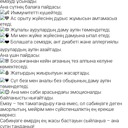
емізуді ұсынады.
Ана сүтінің балаға пайдасы:
Иммунитетті күшейтеді;
Ас қорыту жүйесінің дұрыс жұмысын қамтамасыз
етеді;
Жұқпалы аурулардың даму қаупін төмендетеді;
Ми мен жүйке жүйесінің дамуына ықпал етеді;
Болашақта семіздік, қант диабеті және аллергиялық
аурулардың қаупін азайтады.
Ана үшін пайдасы:
Босанғаннан кейін ағзаның тез қалпына келуіне
көмектеседі;
Жатырдың жиырылуын жақсартады;
Сүт безі мен аналық без обырының даму қаупін
төмендетеді;
Ана мен сәби арасындағы эмоционалдық
байланысты нығайтады.
Емізу – тек тамақтандыру ғана емес, ол сәбиіңізге деген
қамқорлықтың, мейірім мен сүйіспеншіліктің ең ерекше
көрінісі.
Сәбиіңізге өмірдің ең жақсы бастауын сыйлаңыз – ана
сүтін таңдаңыз!