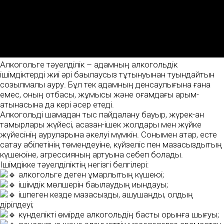
Алкогольге тәуелділік – адамның алкогольдік
ішімдіктерді жиі әрі бақылаусыз тұтынуынан туындайтын
созылмалы ауру. Бұл тек адамның денсаулығына ғана
емес, оның отбасы, жұмысы және қоғамдағы қарым-
қатынасына да кері әсер етеді.
Алкогольді шамадан тыс пайдалану бауыр, жүрек-қан
тамырлары жүйесі, асқазан-ішек жолдары мен жүйке
жүйесінің ауруларына әкелуі мүмкін. Сонымен қатар, есте
сақтау қабілетінің төмендеуіне, күйзеліс пен мазасыздықтың
күшеюіне, агрессияның артуына себеп болады.
Ішімдікке тәуелділіктің негізгі белгілері:
алкогольге деген құмарлықтың күшеюі;
ішімдік мөлшерін бақылаудың қиындауы;
ішпеген кезде мазасыздық, ашушаңдық, қолдың
дірілдеуі;
күнделікті өмірде алкогольдің басты орынға шығуы;