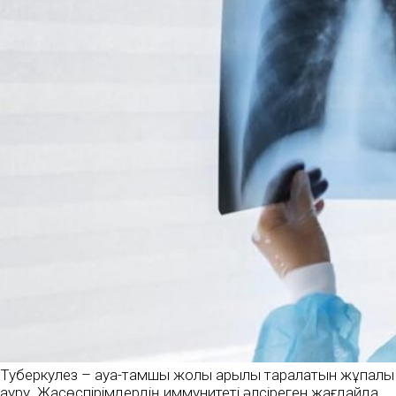
Туберкулез – ауа-тамшы жолы арқылы таралатын жұқпалы
ауру. Жасөспірімдердің иммунитеті әлсіреген жағдайда,