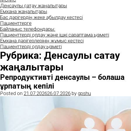
Денсаулық сақтау жаңалықтары
Емхана жаңалықтары
Бас дәрігердің жеке қабылдау кестесі
Пациенттерге
Байланыс телефондары:
Пациенттерді қолдау және ішкі сараптама қызметі
Емхана дәрігерлерінің жұмыс кестесі
Пациенттерді қолдау қызметі
Рубрика:
Денсаулық сақтау
жаңалықтары
Репродуктивті денсаулық – болашақ
ұрпақтың кепілі
Posted on
21.07.2026
26.07.2026
by
gpshu