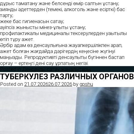
дұрыс тамақтану және белсенді өмір салтын ұстану;
зиянды әдеттерден (темекі, алкоголь және есірткі) бас
тарту;
жеке бас гигиенасын сақтау;
қауіпсіз жыныстық мінез-құлықты ұстану;
профилактикалық медициналық тексерулерден уақытылы
өтіп тұру қажет.
Әрбір адам өз денсаулығына жауапкершілікпен қарап,
қажет болған жағдайда дәрігердің кеңесіне жүгінуі
маңызды. Репродуктивті денсаулықты бүгіннен бастап
қорғау – ертеңгі дені сау ұрпақтың негізі.
Posted in
Денсаулық сақтау жаңалықтары
ТУБЕРКУЛЕЗ РАЗЛИЧНЫХ ОРГАНОВ
Posted on
21.07.2026
26.07.2026
by
gpshu