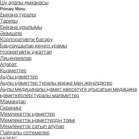
Шу қалалық емханасы
Skip
to
Primary Menu
Емхана туралы
content
Тарихы
Емхана құрылымы
Әкімшілік
Корпоративтік басқару
Бақылаушылар кеңесі құрамы
Нормативтік құжаттар
Лицензиялар
Ақпарат
Қызметтер
Ақылы қызметтер
Ақылы қызметтер туралы ереже мен жеңілдіктер
Ақылы медициналық қызмет көрсетуге қатысатын медицина
қызметкерлері туралы мәліметтер
Мамандар
Скрининг
Мемлекеттік қызметтер
Мемлекеттік қызметтердің тізімі
Мемлекеттік сатып алулар
Пайдалы сілтемелер
МӘМС