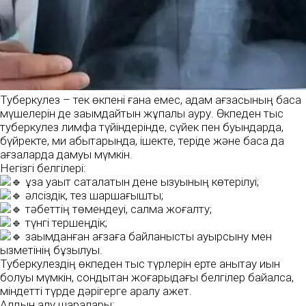
Туберкулез – тек өкпені ғана емес, адам ағзасының басқа
мүшелерін де зақымдайтын жұқпалы ауру. Өкпеден тыс
туберкулез лимфа түйіндерінде, сүйек пен буындарда,
бүйректе, ми қабықтарында, ішекте, теріде және басқа да
ағзаларда дамуы мүмкін.
Негізгі белгілері:
ұзақ уақыт сақталатын дене қызуының көтерілуі;
әлсіздік, тез шаршағыштық;
тәбеттің төмендеуі, салмақ жоғалту;
түнгі тершеңдік;
зақымданған ағзаға байланысты ауырсыну мен
қызметінің бұзылуы.
Туберкулездің өкпеден тыс түрлерін ерте анықтау қиын
болуы мүмкін, сондықтан жоғарыдағы белгілер байқалса,
міндетті түрде дәрігерге қаралу қажет.
Алдын алу шаралары: