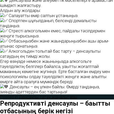
денсаулыққа және әлеуметтік мәселелерге қарамастан
ішімдікті жалғастыру.
Алдын алу жолдары:
Салауатты өмір салтын ұстаныңыз.
Спортпен шұғылданып, белсенді демалысты
таңдаңыз.
Стресті алкогольмен емес, пайдалы тәсілдермен
жеңуге тырысыңыз.
Отбасыңызбен және жақындарыңызбен ашық қарым-
қатынас орнатыңыз.
Алкогольден толықтай бас тарту – денсаулықты
сақтаудың ең тиімді жолы.
Егер өзіңізде немесе жақыныңызда алкогольге
тәуелділіктің белгілері байқалса, уақытты жоғалтпай
маманның көмегіне жүгініңіз. Ерте басталған емдеу мен
психологиялық қолдау тәуелділікті жеңуге және қалыпты
өмірге қайта оралуға мүмкіндік береді.
Денсаулық – ең үлкен байлық. Өмірді таңдаңыз,
зиянды әдеттерден бас тартыңыз!
Posted in
Денсаулық сақтау жаңалықтары
Репродуктивті денсаулық – бақытты
отбасының берік негізі