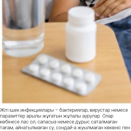
Жіті ішек инфекциялары – бактериялар, вирустар немесе
паразиттер арқылы жұғатын жұқпалы аурулар. Олар
көбінесе лас қол, сапасыз немесе дұрыс сақталмаған
тағам, қайнатылмаған су, сондай-ақ жуылмаған көкөніс пен