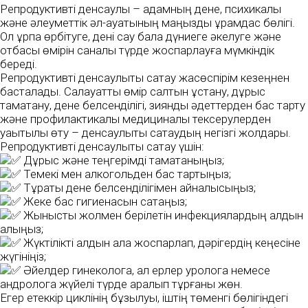
Репродуктивті денсаулық – адамның дене, психикалық
және әлеуметтік әл-ауқатының маңызды құрамдас бөлігі.
Ол ұрпақ өрбітуге, дені сау бала дүниеге әкелуге және
отбасы өмірін саналы түрде жоспарлауға мүмкіндік
береді.
Репродуктивті денсаулықты сақтау жасөспірім кезеңнен
басталады. Салауатты өмір салтын ұстану, дұрыс
тамақтану, дене белсенділігі, зиянды әдеттерден бас тарту
және профилактикалық медициналық тексерулерден
уақытылы өту – денсаулықты сақтаудың негізгі жолдары.
Репродуктивті денсаулықты сақтау үшін:
Дұрыс және теңгерімді тамақтаныңыз;
Темекі мен алкогольден бас тартыңыз;
Тұрақты дене белсенділігімен айналысыңыз;
Жеке бас гигиенасын сақтаңыз;
Жыныстық жолмен берілетін инфекциялардың алдын
алыңыз;
Жүктілікті алдын ала жоспарлап, дәрігердің кеңесіне
жүгініңіз;
Әйелдер гинекологқа, ал ерлер урологқа немесе
андрологқа жүйелі түрде қаралып тұрғаны жөн.
Егер етеккір циклінің бұзылуы, іштің төменгі бөлігіндегі