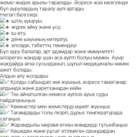
жеміс-жидек арқылы таралады. Әсіресе жаз мезгілінде
бұл аурулардың таралу қаупі артады.
Негізгі белгілері:
іштің ауыруы;
жүрек айну және құсу;
іш өту;
дене қызуының көтерілуі;
әлсіздік, тәбеттің төмендеуі.
Бұл ауру балалар, қарт адамдар және иммунитеті
әлсіреген жандар үшін аса қауіпті болуы мүмкін. Ауыр
жағдайда ағза сусызданып, шұғыл медициналық көмек
қажет болады.
Алдын алу жолдары:
Қолды сабындап жиі жуыңыз, әсіресе тамақтанар
алдында және дәретханадан кейін.
Тек қайнатылған немесе қауіпсіз ауыз суды
пайдаланыңыз.
Көкөністер мен жемістерді мұқият жуыңыз.
Тағамдарды толық пісіріп, дұрыс температурада
сақтаңыз.
Жарамдылық мерзімі өткен өнімдерді тұтынбаңыз.
Көшеден және рұқсат етілмеген орындардан