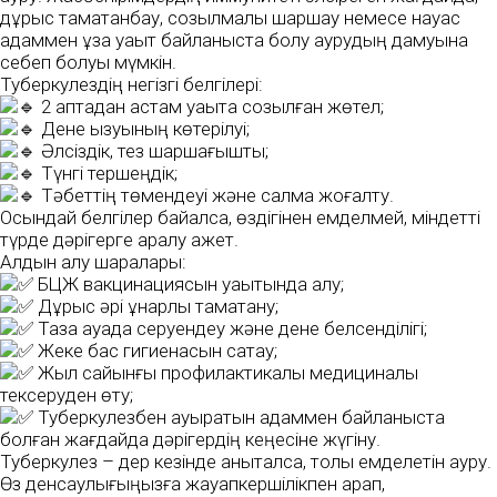
дұрыс тамақтанбау, созылмалы шаршау немесе науқас
адаммен ұзақ уақыт байланыста болу аурудың дамуына
себеп болуы мүмкін.
Туберкулездің негізгі белгілері:
2 аптадан астам уақытқа созылған жөтел;
Дене қызуының көтерілуі;
Әлсіздік, тез шаршағыштық;
Түнгі тершеңдік;
Тәбеттің төмендеуі және салмақ жоғалту.
Осындай белгілер байқалса, өздігінен емделмей, міндетті
түрде дәрігерге қаралу қажет.
Алдын алу шаралары:
БЦЖ вакцинациясын уақытында алу;
Дұрыс әрі құнарлы тамақтану;
Таза ауада серуендеу және дене белсенділігі;
Жеке бас гигиенасын сақтау;
Жыл сайынғы профилактикалық медициналық
тексеруден өту;
Туберкулезбен ауыратын адаммен байланыста
болған жағдайда дәрігердің кеңесіне жүгіну.
Туберкулез – дер кезінде анықталса, толық емделетін ауру.
Өз денсаулығыңызға жауапкершілікпен қарап,