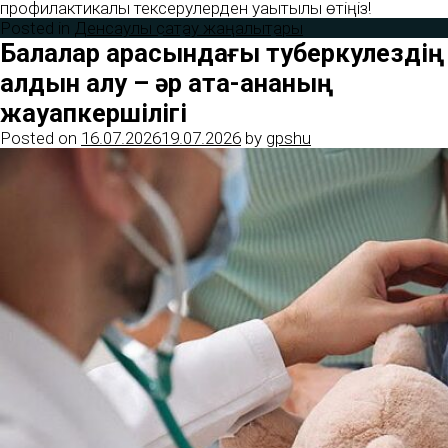
профилактикалық тексерулерден уақытылы өтіңіз!
Posted in
Денсаулық сақтау жаңалықтары
Балалар арасындағы туберкулездің
алдын алу – әр ата-ананың
жауапкершілігі
Posted on
16.07.2026
19.07.2026
by
gpshu