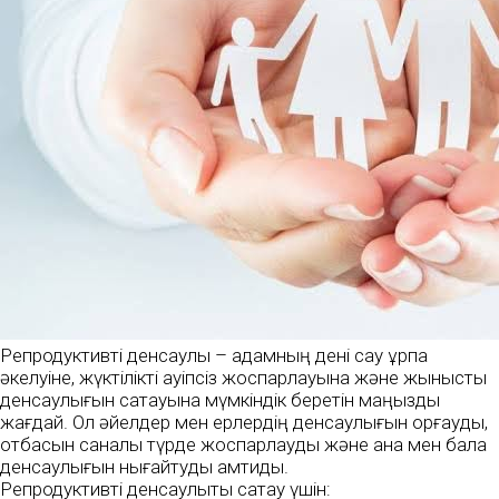
Репродуктивті денсаулық – адамның дені сау ұрпақ
әкелуіне, жүктілікті қауіпсіз жоспарлауына және жыныстық
денсаулығын сақтауына мүмкіндік беретін маңызды
жағдай. Ол әйелдер мен ерлердің денсаулығын қорғауды,
отбасын саналы түрде жоспарлауды және ана мен бала
денсаулығын нығайтуды қамтиды.
Репродуктивті денсаулықты сақтау үшін: