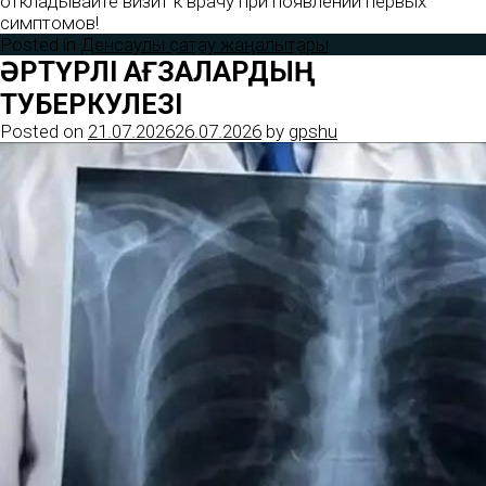
откладывайте визит к врачу при появлении первых
симптомов!
Posted in
Денсаулық сақтау жаңалықтары
ӘРТҮРЛІ АҒЗАЛАРДЫҢ
ТУБЕРКУЛЕЗІ
Posted on
21.07.2026
26.07.2026
by
gpshu