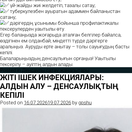
үй-жайды жиі желдетіп, тазалық сақтау;
туберкулезбен ауыратын адаммен байланыстан
сақтану;
дәрігердің ұсынымы бойынша профилактикалық
тексерулерден уақытылы өту.
Егер балаңызда жоғарыда аталған белгілер байқалса,
өздігінен ем қолданбай, міндетті түрде дәрігерге
қаралыңыз. Ауруды ерте анықтау – толық сауығудың басты
кепілі.
Балаларыңыздың денсаулығын қорғаңыз! Уақытылы
тексерілу – қауіптің алдын алады.
Posted in
Денсаулық сақтау жаңалықтары
ЖІТІ ІШЕК ИНФЕКЦИЯЛАРЫ:
АЛДЫН АЛУ – ДЕНСАУЛЫҚТЫҢ
КЕПІЛІ
Posted on
16.07.2026
19.07.2026
by
gpshu