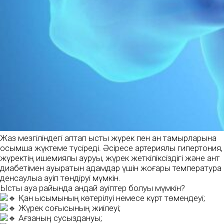
Жаз мезгіліндегі аптап ыстық жүрек пен қан тамырларына
қосымша жүктеме түсіреді. Әсіресе артериялық гипертония,
жүректің ишемиялық ауруы, жүрек жеткіліксіздігі және қант
диабетімен ауыратын адамдар үшін жоғары температура
денсаулыққа қауіп төндіруі мүмкін.
Ыстық ауа райында қандай қауіптер болуы мүмкін?
Қан қысымының көтерілуі немесе күрт төмендеуі;
Жүрек соғысының жиілеуі;
Ағзаның сусыздануы;