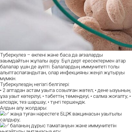
Туберкулез – өкпені және басқа да ағзаларды
зақымдайтын жұқпалы ауру. Бұл дерт ересектермен қатар
балалар үшін де қауіпті. Балалардың иммунитеті толық
қалыптаспағандықтан, олар инфекцияны жеңіл жұқтыруы
мүмкін.
Туберкулездің негізгі белгілері:
• 2 аптадан астам уақытқа созылған жөтел; • дене қызуының
ұзақ уақыт көтерілуі; • тәбеттің төмендеуі; • салмақ жоғалту; •
әлсіздік, тез шаршау; • түнгі тершеңдік.
Алдын алу жолдары:
жаңа туған нәрестеге БЦЖ вакцинасын уақытылы
салдыру;
баланың дұрыс тамақтануын және иммунитетін
нығайтуды қамтамасыз ету;