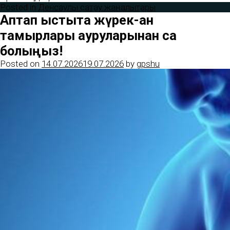
Posted in
Денсаулық сақтау жаңалықтары
Аптап ыстықта жүрек-қан
тамырлары ауруларынан сақ
болыңыз!
Posted on
14.07.2026
19.07.2026
by
gpshu