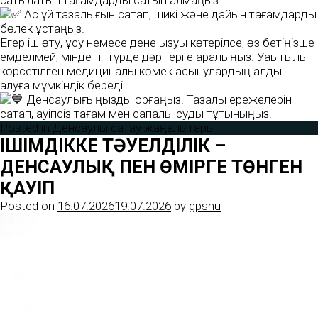
сатылатын тағамдарды сатып алмаңыз.
Ас үй тазалығын сақтап, шикі және дайын тағамдарды
бөлек ұстаңыз.
Егер іш өту, құсу немесе дене қызуы көтерілсе, өз бетіңізше
емделмей, міндетті түрде дәрігерге қаралыңыз. Уақытылы
көрсетілген медициналық көмек асқынулардың алдын
алуға мүмкіндік береді.
Денсаулығыңызды қорғаңыз! Тазалық ережелерін
сақтап, қауіпсіз тағам мен сапалы суды тұтыныңыз.
Posted in
Денсаулық сақтау жаңалықтары
ІШІМДІККЕ ТӘУЕЛДІЛІК –
ДЕНСАУЛЫҚ ПЕН ӨМІРГЕ ТӨНГЕН
ҚАУІП
Posted on
16.07.2026
19.07.2026
by
gpshu