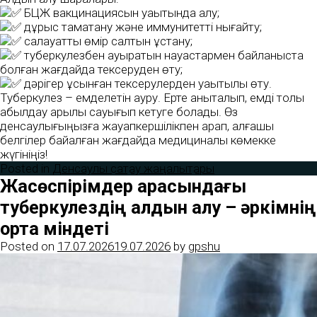
БЦЖ вакцинациясын уақытында алу;
дұрыс тамақтану және иммунитетті нығайту;
салауатты өмір салтын ұстану;
туберкулезбен ауыратын науқастармен байланыста
болған жағдайда тексеруден өту;
дәрігер ұсынған тексерулерден уақытылы өту.
Туберкулез – емделетін ауру. Ерте анықталып, емді толық
қабылдау арқылы сауығып кетуге болады. Өз
денсаулығыңызға жауапкершілікпен қарап, алғашқы
белгілер байқалған жағдайда медициналық көмекке
жүгініңіз!
Posted in
Денсаулық сақтау жаңалықтары
Жасөспірімдер арасындағы
туберкулездің алдын алу – әркімнің
ортақ міндеті
Posted on
17.07.2026
19.07.2026
by
gpshu