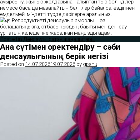
ауырсыну, жыныс жолдарынан қалыптан тыс бөлінділер
немесе басқа да мазалайтын белгілер байқалса, өздігінен
емделмей, міндетті түрде дәрігерге қаралыңыз.
Репродуктивті денсаулыққа қамқорлық – өз
болашағыңызға, отбасыңыздың бақыты мен дені сау
ұрпақтың келешегіне жасалған маңызды қадам!
Posted in
Денсаулық сақтау жаңалықтары
Ана сүтімен қоректендіру – сәби
денсаулығының берік негізі
Posted on
14.07.2026
19.07.2026
by
gpshu