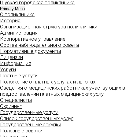
Шуская городская поликлиника
Skip
to
Primary Menu
О поликлинике
content
История
Организационная структура поликлиники
Администрация
Корпоративное управление
Состав наблюдательного совета
Нормативные документы
Лицензии
Информация
Услуги
Платные услуги
Положение о платных услугах и льготах
Сведения о медицинских работниках участвующих в
предоставлении платных медицинских услуг
Специалисты
Скрининг
Государственные услуги
Список государственных услуг
Государственные закупки
Полезные ссылки
Пациентам