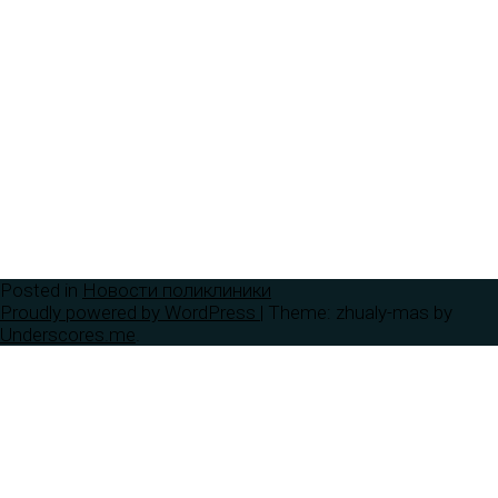
Posted in
Новости поликлиники
Proudly powered by WordPress
|
Theme: zhualy-mas by
Underscores.me
.