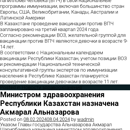
папилломы человека (ВПЧ) в свои национальные
программы иммунизации, включая большинство стран
Европы, США, Великобритании, Канады, Австралии и
Латинской Америки
В Казахстане проведение вакцинации против ВПЧ
запланировано на третий квартал 2024 года.
Согласно рекомендации ВОЗ, желательной группой для
вакцинации против ВПЧ являются девочки в возрасте 9-
14 лет.
В соответствии с Национальным календарем
вакцинации Республики Казахстан, учетом позиции ВОЗ
и рекомендации Национальной технической
консультативной группы экспертов по иммунизации
населения в Республике Казахстан планируется
проведение вакцинации девочкам в возрасте 11 лет.
Posted in
Новости здравоохранения
Министром здравоохранения
Республики Казахстан назначена
Акмарал Альназарова
Posted on
08.02.2024
08.04.2024
by
wadmin
Указом Главы государства Альназарова Акмарал
Шарипбаевна назначена министром здравоохранения