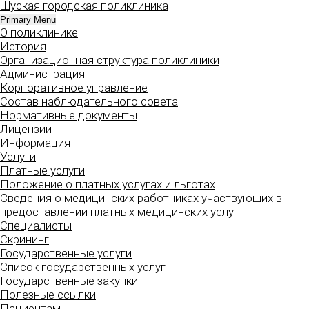
Шуская городская поликлиника
Skip
to
Primary Menu
О поликлинике
content
История
Организационная структура поликлиники
Администрация
Корпоративное управление
Состав наблюдательного совета
Нормативные документы
Лицензии
Информация
Услуги
Платные услуги
Положение о платных услугах и льготах
Сведения о медицинских работниках участвующих в
предоставлении платных медицинских услуг
Специалисты
Скрининг
Государственные услуги
Список государственных услуг
Государственные закупки
Полезные ссылки
Пациентам